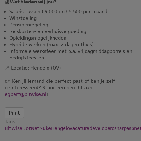
💰 Wat bieden wij jou?
Salaris tussen €4.000 en €5.500 per maand
Winstdeling
Pensioenregeling
Reiskosten- en verhuisvergoeding
Opleidingsmogelijkheden
Hybride werken (max. 2 dagen thuis)
Informele werksfeer met o.a. vrijdagmiddagborrels en
bedrijfsfeesten
📍 Locatie: Hengelo (OV)
👉 Ken jij iemand die perfect past of ben je zelf
geïnteresseerd? Stuur een bericht aan
egbert@bitwise.nl
!
Print
Tags:
BitWise
DotNetNuke
Hengelo
Vacature
developer
csharp
aspne