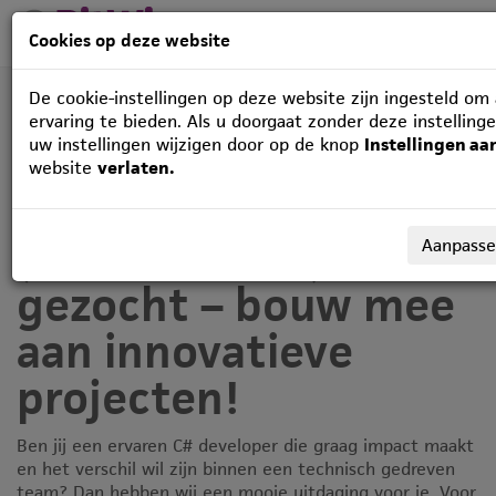
Cookies op deze website
De cookie-instellingen op deze website zijn ingesteld om 
ervaring te bieden. Als u doorgaat zonder deze instelling
uw instellingen wijzigen door op de knop
Instellingen a
website
verlaten.
🚀 Lead Developer C#
(ASP.NET MVC)
Aanpass
gezocht – bouw mee
aan innovatieve
projecten!
Ben jij een ervaren C# developer die graag impact maakt
en het verschil wil zijn binnen een technisch gedreven
team? Dan hebben wij een mooie uitdaging voor je. Voor