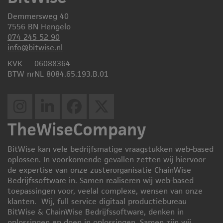
Demmersweg 40
7556 BN Hengelo
074 245 52 90
info@bitwise.nl
KVK
06088364
BTW nr
NL 8084.65.193.B.01
TheWiseCompany
BitWise kan vele bedrijfsmatige vraagstukken web-based
oplossen. In voorkomende gevallen zetten wij hiervoor
de expertise van onze zusterorganisatie ChainWise
Bedrijfssoftware in. Samen realiseren wij web-based
toepassingen voor, veelal complexe, wensen van onze
klanten. Wij, full service digitaal productiebureau
BitWise & ChainWise Bedrijfssoftware, denken in
oplossingen en doen in oplossingen. Samen zijn wij