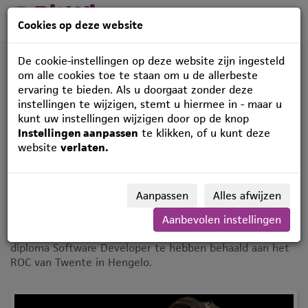
Cookies op deze website
De cookie-instellingen op deze website zijn ingesteld
om alle cookies toe te staan om u de allerbeste
ervaring te bieden. Als u doorgaat zonder deze
instellingen te wijzigen, stemt u hiermee in - maar u
kunt uw instellingen wijzigen door op de knop
Maak kennis met
Instellingen aanpassen
te klikken, of u kunt deze
website
verlaten.
onze werkstudent:
Sander Brilman
Aanpassen
Alles afwijzen
Hallo! Mijn naam is Sander Brilman en ik ben 20 jaar.
Aanbevolen instellingen
Momenteel volg ik de HBO ICT-opleiding, na eerder mijn
diploma Software Developer te hebben behaald aan het
ROC van Twente in Hengelo.