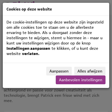
Cookies op deze website
De cookie-instellingen op deze website zijn ingesteld
om alle cookies toe te staan om u de allerbeste
ervaring te bieden. Als u doorgaat zonder deze
instellingen te wijzigen, stemt u hiermee in - maar u
kunt uw instellingen wijzigen door op de knop
Maak kennis met
Instellingen aanpassen
te klikken, of u kunt deze
website
verlaten.
onze nieuwe collega,
Patrick Kuipers
Aanpassen
Alles afwijzen
Met genoegen stellen we Patrick Kuipers voor, onze
Aanbevolen instellingen
nieuwste aanwinst binnen het team! Met zijn diverse
achtergrond en passie voor zowel creativiteit als
technologie, brengt Patrick een frisse wind met zich
mee.