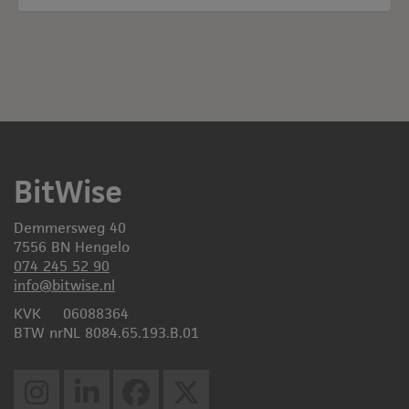
BitWise
Demmersweg 40
7556 BN Hengelo
074 245 52 90
info@bitwise.nl
KVK
06088364
BTW nr
NL 8084.65.193.B.01