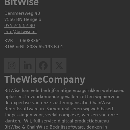
BitWise
Demmersweg 40
7556 BN Hengelo
074 245 52 90
info@bitwise.nl
KVK
06088364
BTW nr
NL 8084.65.193.B.01
TheWiseCompany
BitWise kan vele bedrijfsmatige vraagstukken web-based
oplossen. In voorkomende gevallen zetten wij hiervoor
de expertise van onze zusterorganisatie ChainWise
Bedrijfssoftware in. Samen realiseren wij web-based
toepassingen voor, veelal complexe, wensen van onze
klanten. Wij, full service digitaal productiebureau
BitWise & ChainWise Bedrijfssoftware, denken in