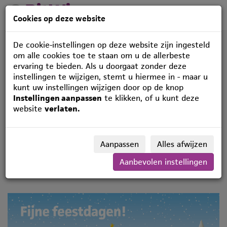
Cookies op deze website
De cookie-instellingen op deze website zijn ingesteld
om alle cookies toe te staan om u de allerbeste
ervaring te bieden. Als u doorgaat zonder deze
instellingen te wijzigen, stemt u hiermee in - maar u
kunt uw instellingen wijzigen door op de knop
🎄 Fijne feestdagen
Instellingen aanpassen
te klikken, of u kunt deze
website
verlaten.
en een succesvol
nieuwjaar! 🎄
Aanpassen
Alles afwijzen
Namens het hele team van BitWise wensen wij u hele
Aanbevolen instellingen
fijne feestdagen en een succesvol nieuwjaar!